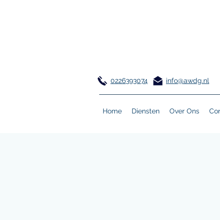
0226393074
info@awdg.nl
Home
Diensten
Over Ons
Con