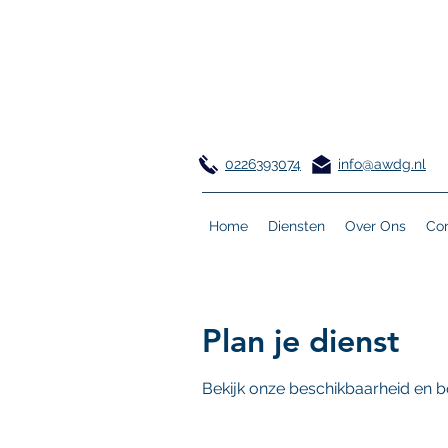
0226393074
info@awdg.nl
Home
Diensten
Over Ons
Con
Plan je dienst
Bekijk onze beschikbaarheid en b