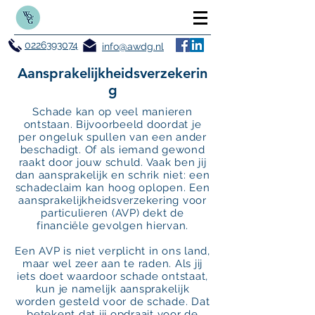
0226393074
info@awdg.nl
Aansprakelijkheidsverzekerin
g
Schade kan op veel manieren
ontstaan. Bijvoorbeeld doordat je
per ongeluk spullen van een ander
beschadigt. Of als iemand gewond
raakt door jouw schuld. Vaak ben jij
dan aansprakelijk en schrik niet: een
schadeclaim kan hoog oplopen. Een
aansprakelijkheidsverzekering voor
particulieren (AVP) dekt de
financiële gevolgen hiervan.
Een AVP is niet verplicht in ons land,
maar wel zeer aan te raden. Als jij
iets doet waardoor schade ontstaat,
kun je namelijk aansprakelijk
worden gesteld voor de schade. Dat
betekent dat jij opdraait voor de