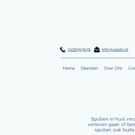
0226393074
info@awdg.nl
Home
Diensten
Over Ons
Con
Spullen in huis ve
verloren gaan of be
spullen ook buit