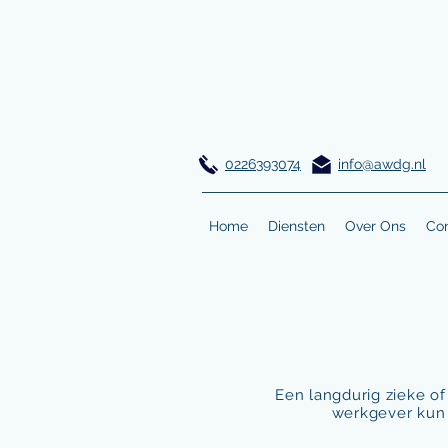
0226393074
info@awdg.nl
Home
Diensten
Over Ons
Con
Een langdurig zieke of
werkgever kun 